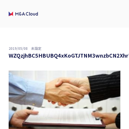
2019/05/08
未設定
WZQzjhBC5HBUBQ4xKoGTJTNM3wnzbCN2Xhr