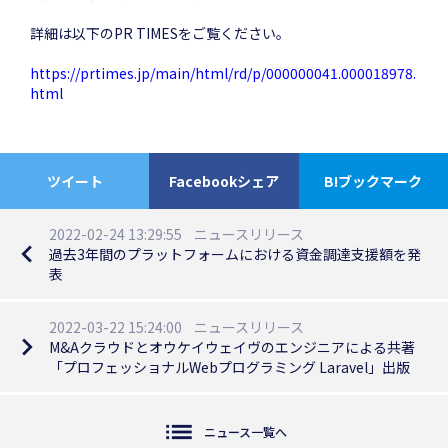
詳細は以下のPR TIMESをご覧ください。
https://prtimes.jp/main/html/rd/p/000000041.000018978.
html
ツイート
Facebookシェア
B!ブックマーク
2022-02-24 13:29:55
ニュースリリース
navigate_before
過去3年間のプラットフォームにおける資金調達支援額を発
表
2022-03-22 15:24:00
ニュースリリース
navigate_next
M&Aクラウドとオウケイウェイヴのエンジニアによる共著
「プロフェッショナルWebプログラミング Laravel」出版
list
ニュース一覧へ