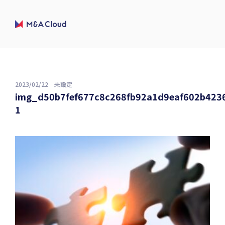
2023/02/22
未設定
img_d50b7fef677c8c268fb92a1d9eaf602b423
1