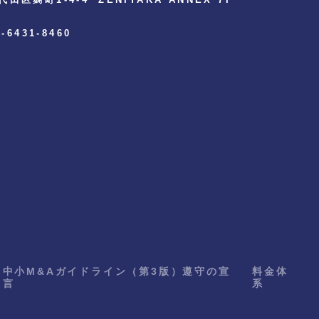
3-6431-8460
中小M&Aガイドライン（第3版）遵守の宣
料金体
言
系