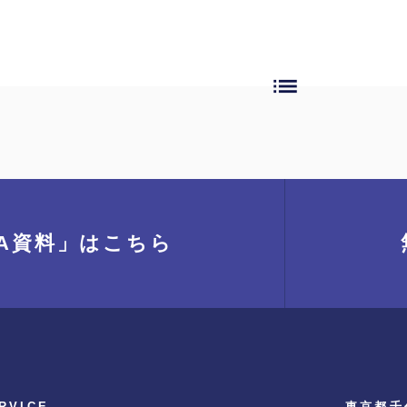
list
A資料」
はこちら
RVICE
東京都千