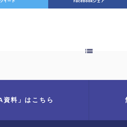
ツイート
Facebookシェア
list
A資料」
はこちら