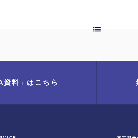
list
A資料」
はこちら
RVICE
東京都千