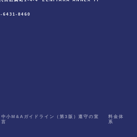
3-6431-8460
中小M&Aガイドライン（第3版）遵守の宣
料金体
言
系