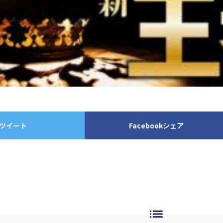
ツイート
Facebookシェア
list