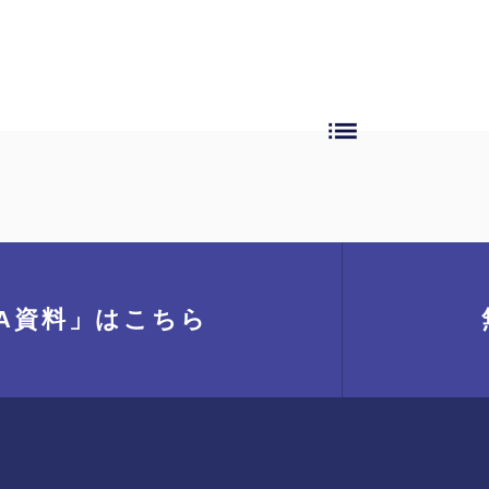
list
A資料」
はこちら