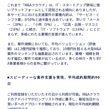
これまで「M&Aクラウド」は、IT・スタートアップ領域に強
いプラットフォームとして認知される傾向にありましたが、
本サービスにおける支援案件の業種内訳は、「サービス・イ
ンフラ業」が50%と過半数を占めています。次いで「メーカ
ー（18%）」、「小売（5%）」、「広告・出版・マスコミ
（2.6%）」と続き、「IT・ソフトウェア（13.6%）」にとど
まらず、多岐にわたる業種の支援が進んでいます。
また、案件規模においても、平均バリュエーション（評価
額）は1.3億円前後で推移しており、10億円を超える大型M&A
案件のマッチングも複数創出されています。業種・規模を問
わず幅広い案件で成果が出ている点が、多くの仲介・売り手F
A事業者様からの支持に繋がっています。
■
スピーディーな案件支援を実現。平均成約期間約90
日
ご利用登録をいただいたその日から利用が可能。M&Aクラウ
ドのアドバイザがロングリスト作成に着手し、最短当日から
買い手へのアプローチが開始されます。現在の平均成約期間
は約90日です。