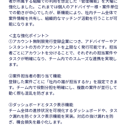
者が所属する組織での利用を想定した「管理機能」を大幅に
強化しました。 これまでは個人のアドバイザー様・案件単位
での動きが中心でしたが、新機能により、社内チーム全体で
案件情報を共有し、組織的なマッチング活動を行うことが可
能になります。
＜主な強化ポイント＞
①アカウント無制限発行登録企業につき、アドバイザーやア
シスタントの方のアカウントを上限なく発行可能です。担当
者ごとにアカウントを分けることで、それぞれの担当案件や
タスクが明確になり、チーム内でのスムーズな連携を実現し
ます。
②案件担当者の割り当て機能
登録した案件ごとに「社内の誰が担当するか」を設定できま
す。チーム内で役割分担を明確にし、複数の案件が並行して
動く際も混乱を防ぎます。
③ダッシュボードとタスク表示機能
チーム全体の進捗状況を可視化するダッシュボードや、タス
ク漏れを防ぐタスク表示機能を実装。対応の抜け漏れを防
ぎ、機会損失を最小化します。