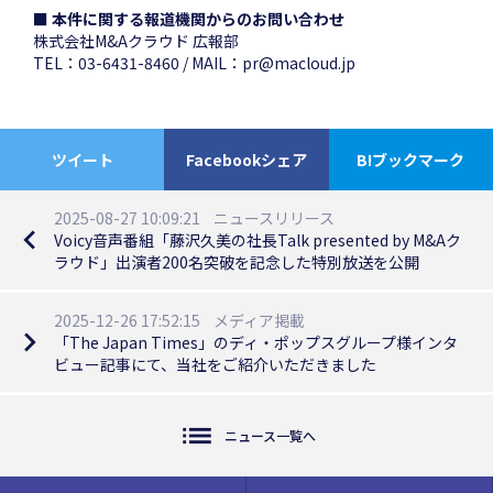
■ 本件に関する報道機関からのお問い合わせ
株式会社M&Aクラウド 広報部
TEL：03-6431-8460 / MAIL：pr@macloud.jp
ツイート
Facebookシェア
B!ブックマーク
2025-08-27 10:09:21
ニュースリリース
navigate_before
Voicy音声番組「藤沢久美の社長Talk presented by M&Aク
ラウド」出演者200名突破を記念した特別放送を公開
2025-12-26 17:52:15
メディア掲載
navigate_next
「The Japan Times」のディ・ポップスグループ様インタ
ビュー記事にて、当社をご紹介いただきました
list
ニュース一覧へ