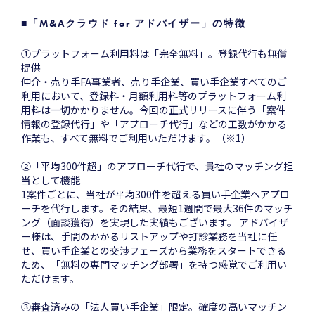
■「M&Aクラウド for アドバイザー」の特徴
①プラットフォーム利用料は「完全無料」。登録代行も無償
提供
仲介・売り手FA事業者、売り手企業、買い手企業すべてのご
利用において、登録料・月額利用料等のプラットフォーム利
用料は一切かかりません。今回の正式リリースに伴う「案件
情報の登録代行」や「アプローチ代行」などの工数がかかる
作業も、すべて無料でご利用いただけます。（※1）
②「平均300件超」のアプローチ代行で、貴社のマッチング担
当として機能
1案件ごとに、当社が平均300件を超える買い手企業へアプロ
ーチを代行します。その結果、最短1週間で最大36件のマッチ
ング（面談獲得）を実現した実績もございます。 アドバイザ
ー様は、手間のかかるリストアップや打診業務を当社に任
せ、買い手企業との交渉フェーズから業務をスタートできる
ため、「無料の専門マッチング部署」を持つ感覚でご利用い
ただけます。
③審査済みの「法人買い手企業」限定。確度の高いマッチン