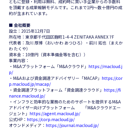
ともに登録・利用は無料、成約時に買い手企業からの手数料
を頂戴する成果報酬モデルです。これまで1円～数十億円の成
約が生まれています。
■ 会社概要
設立：2015年12月7日
所在地：東京都千代田区麹町1-4-4 ZENITAKA ANNEX 7F
代表者：及川 厚博（おいかわ あつひろ）・前川 拓也（まえか
わ たくや）
資本金：10億円（資本準備金等を含む））
事業内容：
・M&Aプラットフォーム「M&Aクラウド」
https://macloud.j
p/
・M&Aおよび資金調達アドバイザリー「MACAP」
https://cor
p.macloud.jp/macap/
・資金調達プラットフォーム「資金調達クラウド」
https://fi
nance.macloud.jp/
・インフラと効率的な業務のためのサポートを提供するM&A
アドバイザー向けプラットフォーム 「M&Aクラウドエー
ジェント」
https://agent.macloud.jp/
公式HP：
https://corp.macloud.jp/
オウンドメディア：
https://journal.macloud.jp/