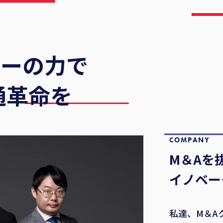
ジーの力で
通革命を
COMPANY
M＆Aを
イノベー
私達、M＆A