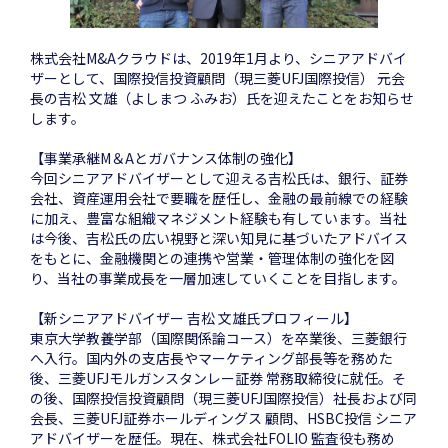
株式会社M&Aクラウドは、2019年1月より、シニアアドバイ
ザーとして、国際投信投資顧問（現三菱UFJ国際投信） 元会
長の吉松 文雄（よしまつ ふみお）氏を迎えたことをお知らせ
します。
【事業承継M＆Aとガバナンス体制の強化】
今回シニアアドバイザーとして迎える吉松氏は、銀行、証券
会社、資産運用会社で要職を歴任し、金融の最前線での経験
に加え、豊富な組織マネジメント経験も有しています。当社
は今後、吉松氏の広い視野と深い知見に基づいたアドバイス
をもとに、金融機関との連携や営業・管理体制の強化を図
り、当社の事業成長を一層加速していくことを目指します。
【新シニアアドバイザー 吉松 文雄氏プロフィール】
東京大学教養学部（国際関係論コース）を卒業後、三菱銀行
へ入行。国内外の支店長やマーケティング部長等を務めた
後、三菱UFJモルガンスタンレー証券 常務取締役に就任。そ
の後、国際投信投資顧問（現三菱UFJ国際投信）社長および同
会長、三菱UFJ証券ホールディングス 顧問、HSBC投信 シニア
アドバイザーを歴任。現在、株式会社FOLIO 監査役も務め