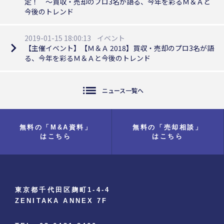
定！ ～買収・売却のプロ3名が語る、今年を彩るＭ＆Ａと
今後のトレンド
2019-01-15 18:00:13
イベント
navigate_next
【主催イベント】【Ｍ＆Ａ 2018】買収・売却のプロ3名が語
る、今年を彩るＭ＆Ａと今後のトレンド
list
ニュース一覧へ
無料の「M&A資料」
無料の「売却相談」
はこちら
はこちら
東京都千代田区麹町1-4-4
ZENITAKA ANNEX 7F