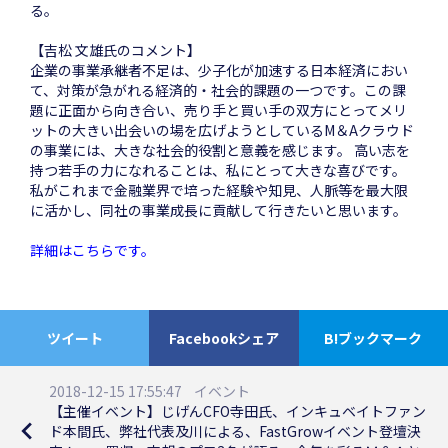
る。
【吉松 文雄氏のコメント】
企業の事業承継者不足は、少子化が加速する日本経済におい
て、対策が急がれる経済的・社会的課題の一つです。この課
題に正面から向き合い、売り手と買い手の双方にとってメリ
ットの大きい出会いの場を広げようとしているM＆Aクラウド
の事業には、大きな社会的役割と意義を感じます。 高い志を
持つ若手の力になれることは、私にとって大きな喜びです。
私がこれまで金融業界で培った経験や知見、人脈等を最大限
に活かし、同社の事業成長に貢献して行きたいと思います。
詳細はこちらです。
ツイート
Facebookシェア
B!ブックマーク
2018-12-15 17:55:47
イベント
【主催イベント】じげんCFO寺田氏、インキュベイトファン
navigate_before
ド本間氏、弊社代表及川による、FastGrowイベント登壇決