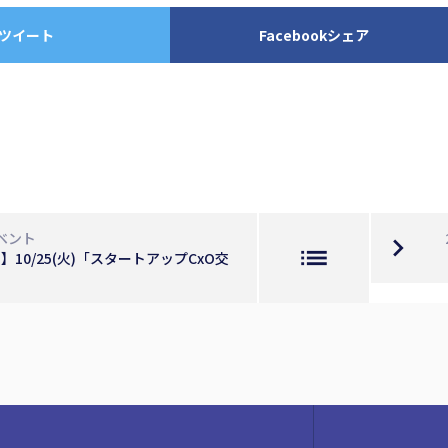
ツイート
Facebookシェア
ベント
navigate_next
list
10/25(火)「スタートアップCxO交