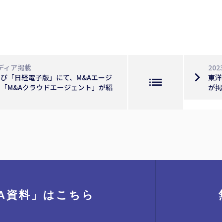
ディア掲載
202
navigate_next
び「日経電子版」にて、M&Aエージ
東洋
list
「M&Aクラウドエージェント」が紹
が掲
A資料」
はこちら