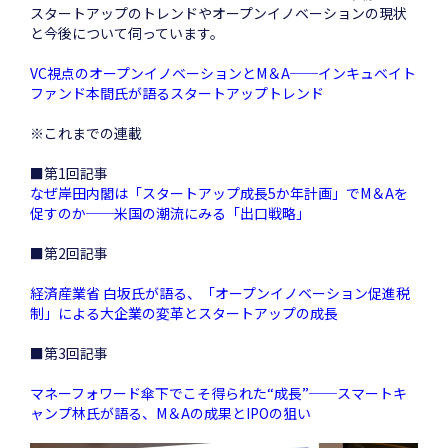
スタートアップのトレンドやオープンイノベーションの現状
と今後について伺っています。
VC視点のオープンイノベーションとM＆A──インキュベイト
ファンド本間氏が語るスタートアップトレンド
※これまでの連載
■第1回記事
なぜ岸田内閣は「スタートアップ成長5か年計画」でM＆Aを
促すのか──米国の潮流にみる「出口戦略」
■第2回記事
経済産業省 白坂氏が語る、「オープンイノベーション促進税
制」による大企業の変革とスタートアップの成長
■第3回記事
マネーフォワード傘下でこそ得られた“成長”──スマートキ
ャンプ林氏が語る、M＆Aの成果とIPOの狙い