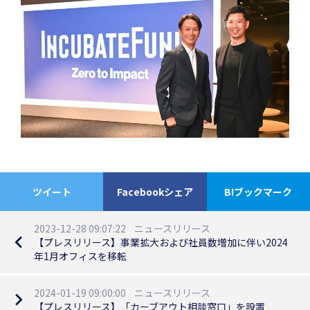
ツイート
Facebookシェア
B!ブックマーク
2023-12-28 09:07:22
ニュースリリース
navigate_before
【プレスリリース】事業拡大および社員数増加に伴い2024
年1月オフィスを移転
2024-01-19 09:00:00
ニュースリリース
navigate_next
【プレスリリース】「カーブアウト相談窓口」を設置