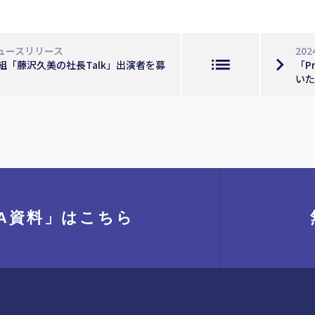
ュースリリース
202
list
navigate_next
番組「藤沢久美の社長Talk」出演者を募
「P
いた
A資料」
はこちら