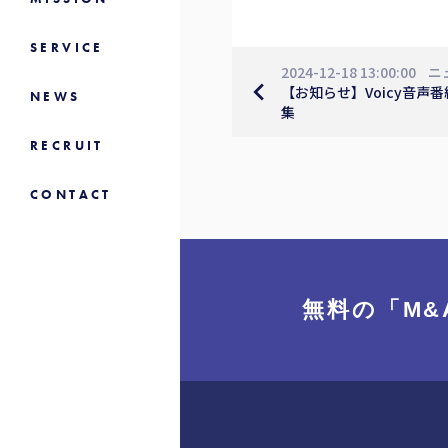
SERVICE
2024-12-18 13:00:00
ニ
navigate_before
【お知らせ】Voicy音声
NEWS
集
RECRUIT
CONTACT
無料の「M&