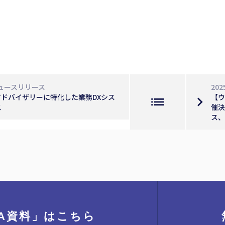
ュースリリース
202
アドバイザリーに特化した業務DXシス
【ウ
list
navigate_next
ス
催決
ス、
A資料」
はこちら