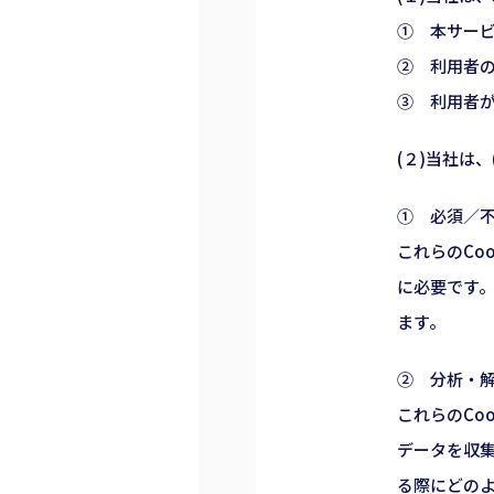
① 本サー
② 利用者
③ 利用者
(２)当社は
① 必須／不可
これらのCo
に必要です。
ます。
② 分析・解
これらのCo
データを収
る際にどの