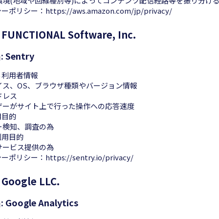
環境(地域や回線種別等)によってコンテンツ配信経路等を振り分け
シーポリシー：
https://aws.amazon.com/jp/privacy/
UNCTIONAL Software, Inc.
Sentry
る利用者情報
イス、OS、ブラウザ種類やバージョン情報
ドレス
ザーがサイト上で行った操作への応答速度
用目的
ー検知、調査の為
利用目的
サービス提供の為
シーポリシー：
https://sentry.io/privacy/
oogle LLC.
oogle Analytics