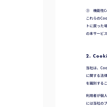
③ 機能性Co
これらのCo
トに戻った場
の本サービ
2. Co
当社は、Co
に関する法律
を識別する
利用者が個人
には当社の