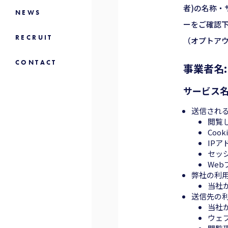
者)の名称
NEWS
ーをご確認下
RECRUIT
（オプトア
CONTACT
事業者名: A
サービス名: A
送信され
閲覧
Coo
IPア
セッ
We
弊社の利
当社
送信先の
当社
ウェ