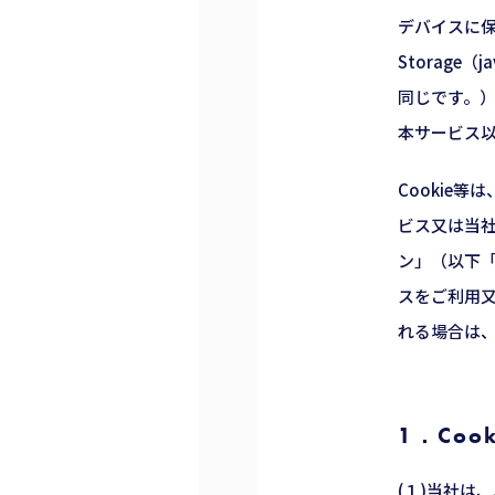
デバイスに保
Storag
同じです。）
本サービス以
Cookie
ビス又は当社
ン」（以下
スをご利用
れる場合は
1．Co
(１)当社は