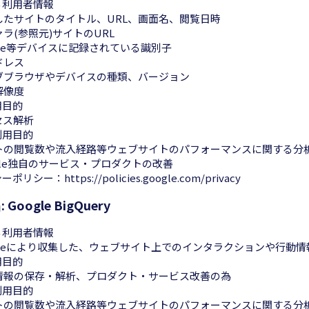
る利用者情報
したサイトのタイトル、URL、画面名、閲覧日時
ラ(参照元)サイトのURL
kie等デバイスに記録されている識別子
ドレス
ブブラウザやデバイスの種類、バージョン
解像度
用目的
セス解析
利用目的
トの閲覧数や流入経路等ウェブサイトのパフォーマンスに関する分
gle独自のサービス・プロダクトの改善
シーポリシー：
https://policies.google.com/privacy
Google BigQuery
る利用者情報
okieにより収集した、ウェブサイト上でのインタラクションや行動情
用目的
情報の保存・解析、プロダクト・サービス改善の為
利用目的
トの閲覧数や流入経路等ウェブサイトのパフォーマンスに関する分