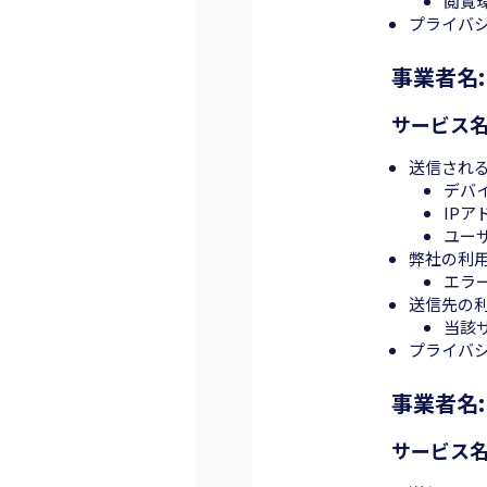
閲覧
プライバ
事業者名: F
サービス名: 
送信され
デバ
IPア
ユー
弊社の利
エラ
送信先の
当該
プライバ
事業者名: G
サービス名: G