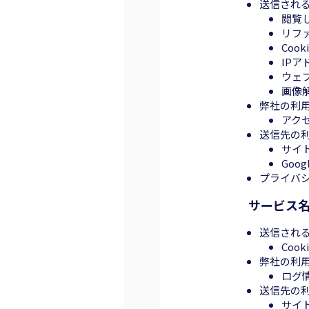
送信され
閲覧
リファ
Coo
IPア
ウェ
画像
弊社の利
アク
送信先の
サイ
Goo
プライバ
サービス名: 
送信され
Co
弊社の利
ログ
送信先の
サイ