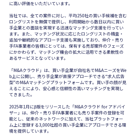
に高い評価をいただいています。
当社では、全ての案件に対し、平均250社の買い手候補を含む
ロングリストを無償で提供し、利用開始から数日以内に買い
手企業との面談を実現する迅速なマッチング支援を行ってい
ます。また、マッチング状況に応じたロングリストの精査・
追加や継続的なアプローチ支援も実施しており、仲介・売り
手FA事業者の皆様にとっては、保有する売却案件のフェーズ
にかかわらず、マッチング機会の拡大に活用できる柔軟性の
あるサービスとなっています。
「M&Aクラウド」は、買い手企業が自社名でM&AニーズをWe
b上に公開し、売り手企業が直接アプローチできる“求人広告
型”のM&Aマッチングプラットフォームです。買い手の顔が見
えることにより、安心感と信頼性の高いマッチングを実現し
てきました。
2025年1月にβ版をリリースした「M&Aクラウド for アドバイ
ザー」は、仲介・売り手FA事業者にも売り手案件の登録を可
能とし、従来のネットワークに加えて、当社プラットフォー
ム上に登録する3,000社超の買い手企業にアプローチできる環
境を提供しています。