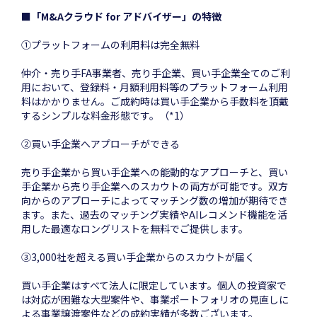
■「M&Aクラウド for アドバイザー」の特徴
①プラットフォームの利用料は完全無料
仲介・売り手FA事業者、売り手企業、買い手企業全てのご利
用において、登録料・月額利用料等のプラットフォーム利用
料はかかりません。ご成約時は買い手企業から手数料を頂戴
するシンプルな料金形態です。（*1）
➁買い手企業へアプローチができる
売り手企業から買い手企業への能動的なアプローチと、買い
手企業から売り手企業へのスカウトの両方が可能です。双方
向からのアプローチによってマッチング数の増加が期待でき
ます。また、過去のマッチング実績やAIレコメンド機能を活
用した最適なロングリストを無料でご提供します。
③3,000社を超える買い手企業からのスカウトが届く
買い手企業はすべて法人に限定しています。個人の投資家で
は対応が困難な大型案件や、事業ポートフォリオの見直しに
よる事業譲渡案件などの成約実績が多数ございます。