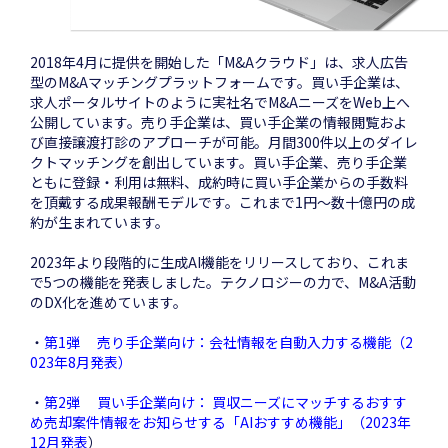
2018年4月に提供を開始した「M&Aクラウド」は、求人広告
型のM&Aマッチングプラットフォームです。買い手企業は、
求人ポータルサイトのように実社名でM&AニーズをWeb上へ
公開しています。売り手企業は、買い手企業の情報閲覧およ
び直接譲渡打診のアプローチが可能。月間300件以上のダイレ
クトマッチングを創出しています。買い手企業、売り手企業
ともに登録・利用は無料、成約時に買い手企業からの手数料
を頂戴する成果報酬モデルです。これまで1円～数十億円の成
約が生まれています。
2023年より段階的に生成AI機能をリリースしており、これま
で5つの機能を発表しました。テクノロジーの力で、M&A活動
のDX化を進めています。
・
第1弾 売り手企業向け：会社情報を自動入力する機能（2
023年8月発表）
・
第2弾 買い手企業向け： 買収ニーズにマッチするおすす
め売却案件情報をお知らせする「AIおすすめ機能」（2023年
12月発表
）